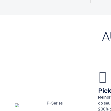
A
Pic
Melhore
do seu
200% c