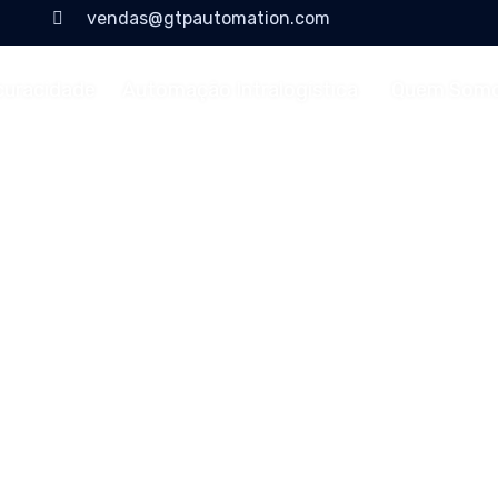
vendas@gtpautomation.com
curacidade
Automação Intralogística
Quem Som