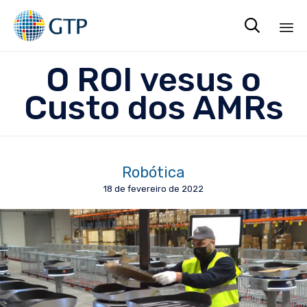

Sk
O ROI vesus o
to
co
Custo dos AMRs
Robótica
18 de fevereiro de 2022