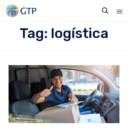

Sk
Tag:
logística
to
co