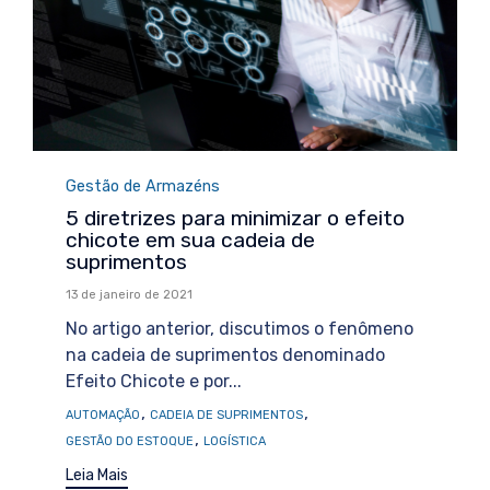
Category
Gestão de Armazéns
5 diretrizes para minimizar o efeito
chicote em sua cadeia de
suprimentos
13 de janeiro de 2021
No artigo anterior, discutimos o fenômeno
na cadeia de suprimentos denominado
Efeito Chicote e por...
Tags
,
,
AUTOMAÇÃO
CADEIA DE SUPRIMENTOS
,
GESTÃO DO ESTOQUE
LOGÍSTICA
Leia Mais